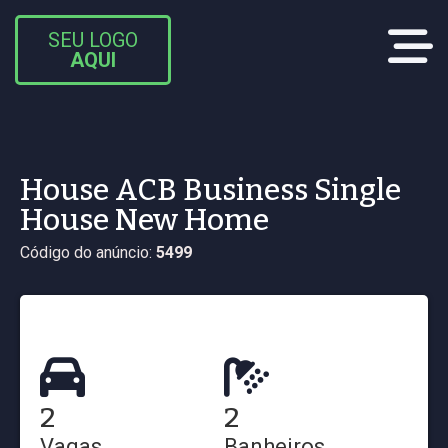
SEU LOGO
AQUI
House ACB Business Single
House New Home
Código do anúncio:
5499
2
2
Vagas
Banheiros