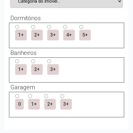
Dormitórios
1+
2+
3+
4+
5+
Banheiros
1+
2+
3+
Garagem
0
1+
2+
3+