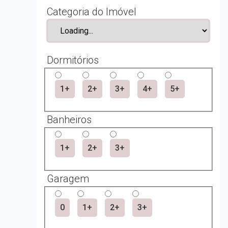
Categoria do Imóvel
Dormitórios
1+
2+
3+
4+
5+
Banheiros
1+
2+
3+
Garagem
0
1+
2+
3+